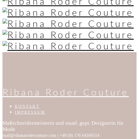
Ribana Roder Couture
KONTAKT
IMPRESSUM
Maßschneidermeisterin und staatl. gepr. Designerin für
Mode
|
mail@ribanarodercouture.com
+49 (0) 176 64166514